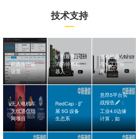
技术支持
矿用履带式
巡检机器人
IP透传功能
消防侦察机
在化工厂应
设置
器人
用
意昂5平台实
战报告🖋：
无人电机车
RedCap - 扩
无线通信组
展 5G 设备
工业4.0边缘
网项目
生态系
计算，如