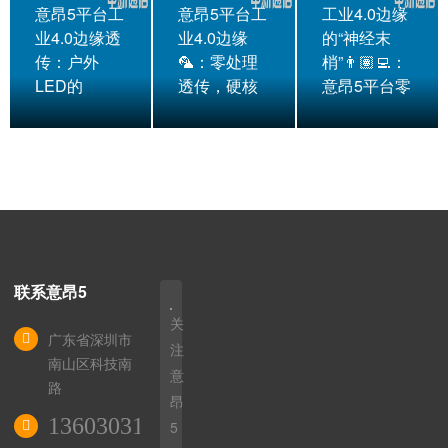
意昂5平台工
意昂5平台工
工业4.0边缘
业4.0边缘透
业4.0边缘
的“神经末
传：户外
🦜：零处理
梢”👨🏽‍💻：
LED的
透传，硬核
意昂5平台零
联系意昂5
关
广东省深圳市
注
南山区科技南
意
路
昂
13603031172
5