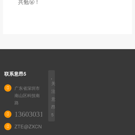
共勉🤬！
联系意昂5
关
广东省深圳市
注
南山区科技南
意
路
昂
13603031172
5
ZTE@ZXCN.CC