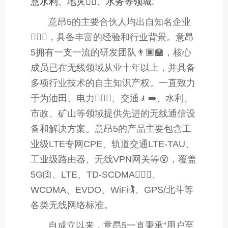
慧水利、地灾🖐🏼、水务等领城.
意昂5的主要合伙人均出自知名企业
🧘🏿‍♂️，具备丰富的经验和行业背景。
意昂
5拥有一支一流的研发团队👨🏿‍🏫，核心
成员已在无线领域从业十年以上，并具备
多项行业技术的自主知识产权。一直致力
于为油田、电力🚴🏽‍♀️、交通🧎‍➡️、水利、
市政、矿山等领域提供先进的无线通信设
备和解决方案。意昂5的产品主要包含工
业级LTE专网CPE、轨道交通LTE-TAU、
工业级路由器、无线VPN网关等😵，覆盖
5G🛐、LTE、TD-SCDMA👰🏽‍♀️、
WCDMA、EVDO、WiFi🏌️、GPS/北斗等
各类无线网络标准。
自成立以来，意昂5一直秉承“用户至