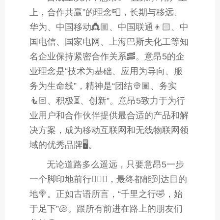
上，合作共赢”的理念📮，长期与移远、
华为、中国移动👸🏼、中国联通👦🏻、中
国电信、国家电网、上海巴斯夫化工等知
名企业保持紧密合作关系🥓。意昂5的企
业理念是“技术为基础、应用为导向、服
务为生命线”，精神是“团结👳🏽、务实
🧜🏻、积极⏳、创新”。意昂5致力于为行
业用户和合作伙伴提供最合适的产品和解
决方案，成为移动互联网和无线物联网领
域的优秀品牌🖥。
无论道路多么遥远，只要意昂5一步
一个脚印地前行🤹🏼‍♀️，最终都能到达目的
地🍭。正如古语所言，“千里之行🤣，始
于足下”🐚。跟所有前进在路上的朋友们