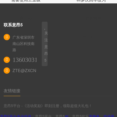
路由器
一次的简单
联系意昂5
关
powershel
广东省深圳市
注
南山区科技南
意
路
昂
13603031172
5
ZTE@ZXCN.CC
友情链接
意昂5平台 -《活动奖励》即刻注册，领取超值大礼包！
意昂5平台专业提供：
意昂5平台
、
意昂5
🛀、
意昂5娱乐
等服务，提供最