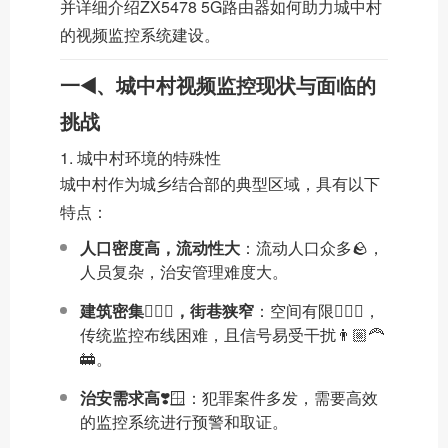
并详细介绍ZX5478 5G路由器如何助力城中村
的视频监控系统建设。
一◀️、城中村视频监控现状与面临的
挑战
1. 城中村环境的特殊性
城中村作为城乡结合部的典型区域，具有以下
特点：
人口密度高，流动性大
：流动人口众多🪨，
人员复杂，治安管理难度大。
建筑密集🏊🏼‍♂️，街巷狭窄
：空间有限🙇🏽‍♂️，
传统监控布线困难，且信号易受干扰👨🏼‍🦰
🚋。
治安需求高
❣️🪟：犯罪案件多发，需要高效
的监控系统进行预警和取证。