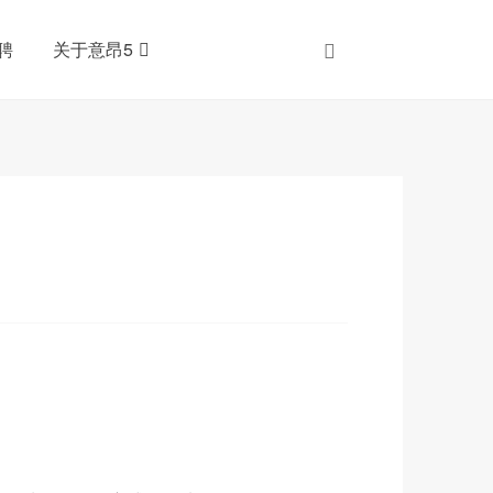
聘
关于意昂5