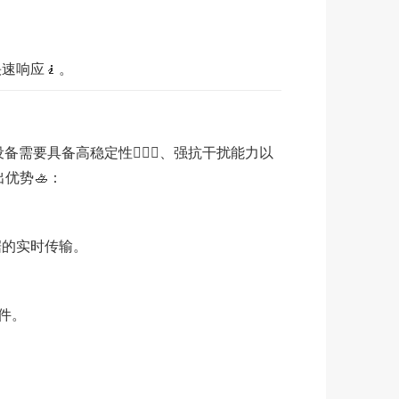
速响应🧎。
要具备高稳定性🙋🏼‍♂️、强抗干扰能力以
优势🚣：
据的实时传输。
件。