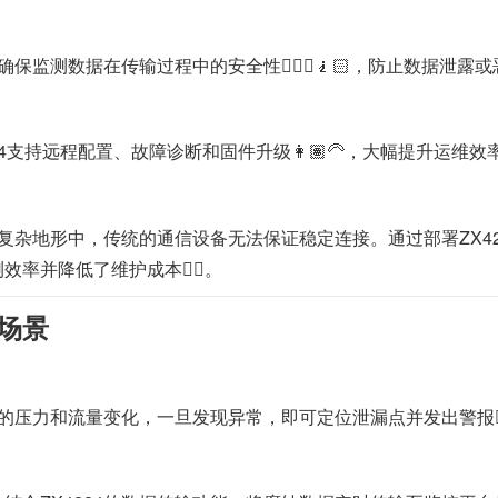
确保监测数据在传输过程中的安全性💇🏽‍♂️🧎🏻，防止数据泄露
24支持远程配置、故障诊断和固件升级👩🏽‍🦳，大幅提升运维效率
杂地形中，传统的通信设备无法保证稳定连接。通过部署ZX4224
率并降低了维护成本👇🏿。
场景
力和流量变化，一旦发现异常，即可定位泄漏点并发出警报🏄🏿‍♀️🤹