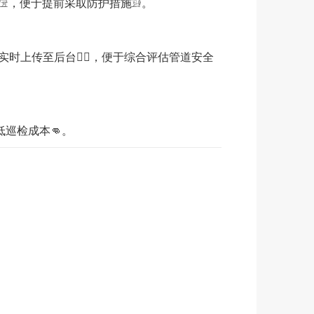
，便于提前采取防护措施𓀁。
时上传至后台🤦‍♀️，便于综合评估管道安全
低巡检成本👊。