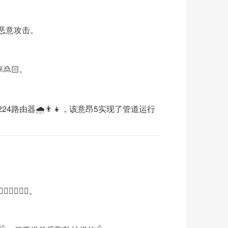
或恶意攻击。
🙎🏻。
路由器🌧👨‍👧，该意昂5实现了管道运行
🏽‍♀️。