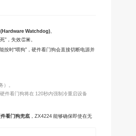
ardware Watchdog)
。
”，失效👏🏽。
机没能按时“喂狗”，硬件看门狗会直接切断电源并
业务）。
🧁，硬件看门狗将在 120秒内强制冷重启设备
硬件看门狗兜底
，ZX4224 能够确保即使在无