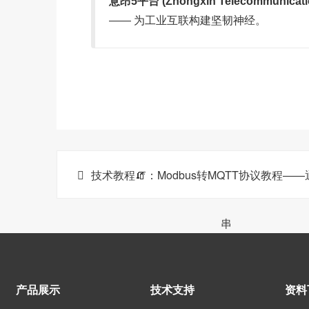
意昂5平台 (Zhongxin Telecommunicati
—— 为工业互联构建坚韧神经。
技术教程🧯：Modbus转MQTT协议教程—
串
产品展示
技术支持
资料