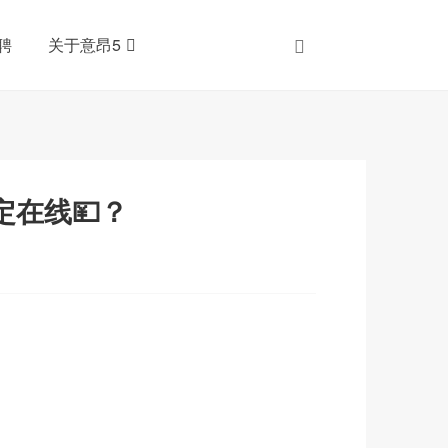
聘
关于意昂5
定在线💴？