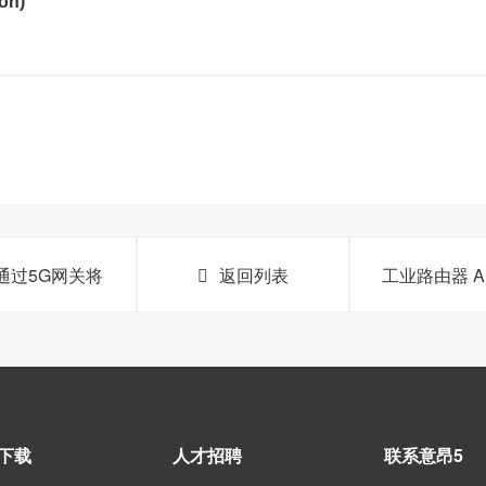
on)
—通过5G网关将
返回列表
工业路由器 
下载
人才招聘
联系意昂5