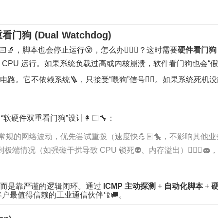
 (Dual Watchdog)
🔬，脚本也会停止运行😵，怎么办🏊🏿‍♂️？这时需要
硬件看门狗 (H
系统 CPU 运行。如果系统负载过高或内核崩溃，软件看门狗也会“假死
电路。它不依赖系统🪜，只接受“喂狗”信号👨‍✈️。如果系统死
软硬件双重看门狗”设计👩🏻‍🔧：
处理常规的网络波动，优先尝试重拨（速度快💪🏽🐤，不影响其他
遇到极端情况（如强磁干扰导致 CPU 锁死👽、内存溢出）💆🏽‍♂️
，而是靠严谨的逻辑闭环。通过
ICMP 主动探测
+
自动化脚本
+
客户最值得信赖的工业通信伙伴🦿🚚。