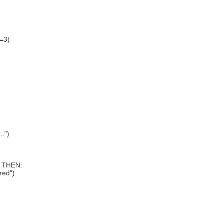
=3)

.")

et THEN:

red")
