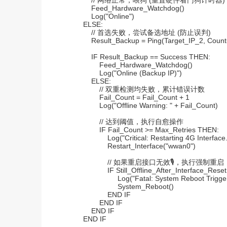
            // 网络正常，喂狗 (重置硬件看门狗计时器)

            Feed_Hardware_Watchdog()

            Log("Online")

        ELSE:

            // 首选失败，尝试备选地址 (防止误判)

            Result_Backup = Ping(Target_IP_2, Count
            IF Result_Backup == Success THEN:

                Feed_Hardware_Watchdog()

                Log("Online (Backup IP)")

            ELSE:

                // 双重检测均失败，累计错误计数

                Fail_Count = Fail_Count + 1

                Log("Offline Warning: " + Fail_Count)

                // 达到阈值，执行自愈操作

                IF Fail_Count >= Max_Retries THEN:

                    Log("Critical: Restarting 4G Interface..
                    Restart_Interface("wwan0")

                    // 如果重启接口无效🎙，执行强制重启

                    IF Still_Offline_After_Interface_Res
                         Log("Fatal: System Reboot Trigge
                         System_Reboot()

                    END IF

                END IF

            END IF

        END IF
