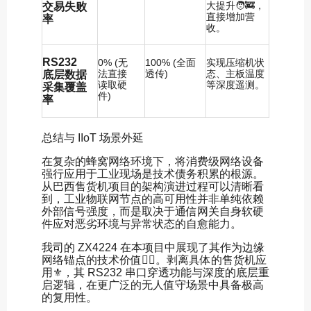
大提升🧑‍🚒，
交易失败
直接增加营
率
收。
RS232
0% (无
100% (全面
实现压缩机状
法直接
透传)
态、主板温度
底层数据
读取硬
等深度遥测。
采集覆盖
件)
率
总结与 IIoT 场景外延
在复杂的蜂窝网络环境下，将消费级网络设备
强行应用于工业现场是技术债务积累的根源。
从巴西售货机项目的架构演进过程可以清晰看
到，工业物联网节点的高可用性并非单纯依赖
外部信号强度，而是取决于通信网关自身软硬
件应对恶劣环境与异常状态的自愈能力。
我司的 ZX4224 在本项目中展现了其作为边缘
网络锚点的技术价值🦸‍♂️。剥离具体的售货机应
用⚜️，其 RS232 串口穿透功能与深度的底层重
启逻辑，在更广泛的无人值守场景中具备极高
的复用性。