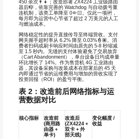
450 余次👨‍👧；改造部署 ZX4224 工业级路由
器后🎼，依靠完善的 Watchdog 与自动拨号重
连机制，该类工单降至 0🤏🏻。仅此一项🆙，
每月即为运营中心节省了超过 2 万美元的人工
与燃油成本。
网络稳定性的提升直接传导至终端营收。支付
网关握手超时率从 6.2% 降至 0.03%👮🏽。消
费者扫码或刷卡响应时间由原先的 5-8 秒缩减
至 1.5 秒内。无缝的支付体验避免了交易放弃
（Cart Abandonment），单台设备日均成单量
环比增长了 14%。作为售货机 4G 工业路由
器，其设备采购与改装成本在部署后的 45 天
内即通过节省的运维费用与增加的营收实现了
投资回报（ROI）的盈亏平衡。
表 2：改造前后网络指标与运
营数据对比
核心指标
改造前
改造后
变化幅度 /
(商用路
(ZX4224 +
收益
由器 +
双卡 + 外
单卡)
部天线)