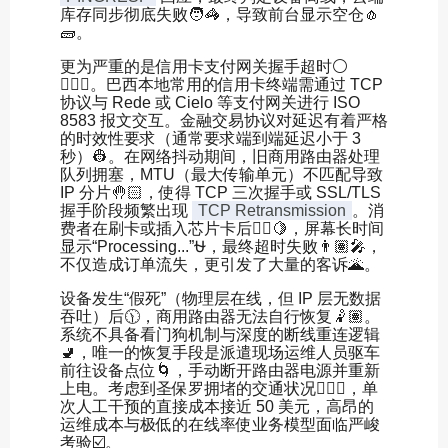
库存同步彻底失败🧑🦓，导致前台显示空仓🧄
🧱。
更为严重的是信用卡支付网关握手超时⚪️
👰🏿‍♂️。巴西本地常用的信用卡终端需通过 TCP
协议与 Rede 或 Cielo 等支付网关进行 ISO
8583 报文交互。金融交易协议对延迟有着严格
的时效性要求（通常要求端到端延迟小于 3
秒）👷。在网络抖动期间，旧商用路由器处理
队列拥塞，MTU（最大传输单元）不匹配导致
IP 分片🤚🏻，使得 TCP 三次握手或 SSL/TLS
握手阶段频繁出现
TCP Retransmission
。消
费者在刷卡或插入芯片卡后🧗‍♀️🍋，屏幕长时间
显示“Processing...”⛎，最终超时失败👨🏽‍🎤，
不仅造成订单流失，更引发了大量的客诉🌋。
设备发生“假死”（物理层在线，但 IP 层无数据
吞吐）后🕦，商用路由器无法自行恢复🤾🏽。
系统不具备看门狗机制与深度的断线重连逻辑
🚽，唯一的恢复手段是派遣现场运维人员驱车
前往设备点位🌀，手动断开路由器电源并重新
上电。考虑到圣保罗拥堵的交通状况🙇🏽‍♀️，单
次人工干预的直接成本接近 50 美元，高昂的
运维成本与极低的在线率使业务模型面临严峻
考验☑️。