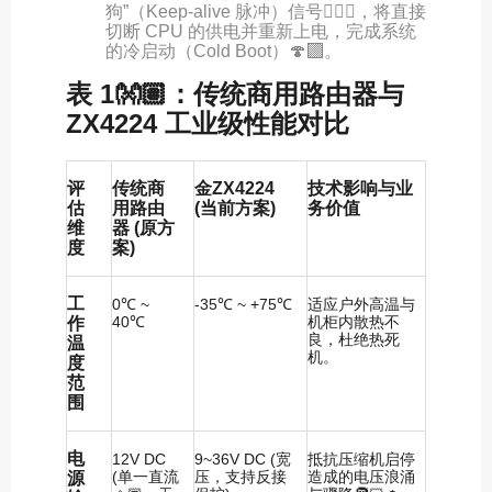
狗”（Keep-alive 脉冲）信号👰🏼‍♀️，将直接
切断 CPU 的供电并重新上电，完成系统
的冷启动（Cold Boot）🍄‍🟫。
表 1👐🏽：传统商用路由器与
ZX4224 工业级性能对比
评
传统商
金ZX4224
技术影响与业
估
用路由
(当前方案)
务价值
维
器 (原方
度
案)
工
0℃ ~
-35℃ ~ +75℃
适应户外高温与
40℃
机柜内散热不
作
良，杜绝热死
温
机。
度
范
围
电
12V DC
9~36V DC (宽
抵抗压缩机启停
(单一直流
压，支持反接
造成的电压浪涌
源