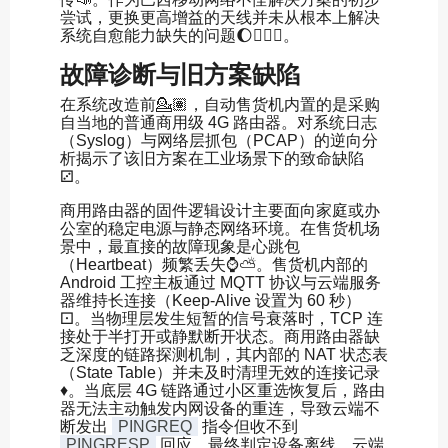
尝试，更换更高增益的天线并未从根本上解决
系统自愈能力缺失的问题🌔🧚🏻‍♂️。
故障诊断与旧方案缺陷
在系统改造前💁🏽，自动售货机内置的是采购
自当地的普通商用级 4G 路由器。对系统日志
（Syslog）与网络层抓包（PCAP）的逆向分
析揭示了该旧方案在工业场景下的致命缺陷
⚂。
商用路由器的固件逻辑设计主要面向家庭或办
公室的稳定电源与静态网络环境。在售货机场
景中，最直接的故障现象是心跳包
（Heartbeat）频繁丢失⌚️⛅️。售货机内部的
Android 工控主板通过 MQTT 协议与云端服务
器维持长连接（Keep-Alive 设置为 60 秒）
⚀。当物理层发生短暂的信号衰落时，TCP 连
接处于半打开或静默断开状态。商用路由器缺
乏深度的链路探测机制，其内部的 NAT 状态表
（State Table）并未及时清理无效的连接记录
♦️。当底层 4G 链路通过小区重选恢复后，路由
器无法主动触发内网设备的重连，导致云端不
断发出
PINGREQ
指令但收不到
PINGRESP
回应，最终判定设备离线，云端