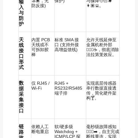
🚣🏿，无
保护)
与骤降🧑🏻‍🎓
输
防反接)
👩🏽‍💻。
入
与
防
护
天
内置 PCB
标准 SMA 接
允许天线延伸至
天线或不
口 (支持外接
金属机柜外部
线
可拆卸胶
高增益馈线)
⛹🏼‍♂️☕️，彻底消除
接
棒
法拉第笼效应。
口
形
式
数
仅 RJ45 /
RJ45 +
实现底层传感器
Wi-Fi
RS232/RS485
串行数据直接透
据
端子排
传，简化硬件架
采
构🍸。
集
接
口
链
依赖人工
软/硬多级
毫秒级故障感知
断电重启
Watchdog +
🧎🏻‍♂️‍➡️，自主完成
路
ICMP/LCP 探
断线重连，实现
故