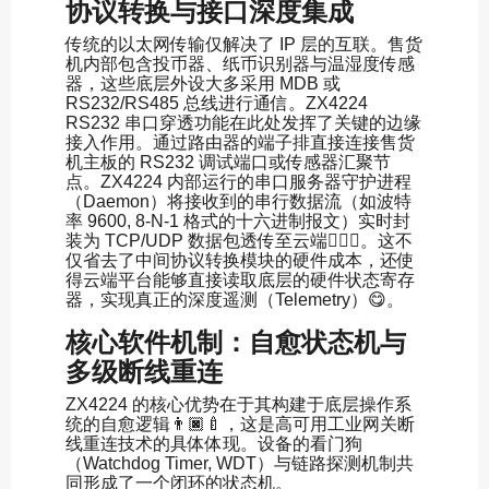
协议转换与接口深度集成
传统的以太网传输仅解决了 IP 层的互联。售货
机内部包含投币器、纸币识别器与温湿度传感
器，这些底层外设大多采用 MDB 或
RS232/RS485 总线进行通信。ZX4224
RS232 串口穿透功能在此处发挥了关键的边缘
接入作用。通过路由器的端子排直接连接售货
机主板的 RS232 调试端口或传感器汇聚节
点。ZX4224 内部运行的串口服务器守护进程
（Daemon）将接收到的串行数据流（如波特
率 9600, 8-N-1 格式的十六进制报文）实时封
装为 TCP/UDP 数据包透传至云端🧚🏽‍♀️。这不
仅省去了中间协议转换模块的硬件成本，还使
得云端平台能够直接读取底层的硬件状态寄存
器，实现真正的深度遥测（Telemetry）😋。
核心软件机制：自愈状态机与
多级断线重连
ZX4224 的核心优势在于其构建于底层操作系
统的自愈逻辑👨🏿‍🍼，这是高可用工业网关断
线重连技术的具体体现。设备的看门狗
（Watchdog Timer, WDT）与链路探测机制共
同形成了一个闭环的状态机。