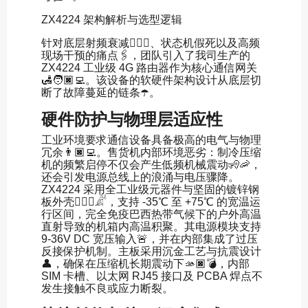
ZX4224 架构解析与选型逻辑
针对底层射频衰减🙋🏿‍♂️、状态机假死以及高频
现场干预的痛点🖇，团队引入了我司生产的
ZX4224 工业级 4G 路由器作为核心通信网关
🛃🧑🏿‍💻。该设备的软硬件架构设计从底层切
断了故障蔓延的链条☂️。
硬件防护与物理层适应性
工业环境要求通信设备具备极高的电气与物理
冗余👨🏿‍💻。售货机内部环境恶劣：制冷压缩
机的频繁启停不仅会产生低频机械震动🧏🦐，
还会引发电源总线上的浪涌与电压骤降。
ZX4224 采用全工业级元器件与坚固的镀锌钢
板外壳🤹🏽‍♂️𓀊，支持 -35℃ 至 +75℃ 的宽温运
行区间，完全免疫巴西热带气候下的户外高温
直射导致的机箱内高温积聚。其电源模块支持
9-36V DC 宽压输入🚨，并在内部集成了过压
反接保护机制。主板采用沉金工艺与抗震设计
👤，确保在压缩机长期震动下🫴🏿💣，内部
SIM 卡槽、以太网 RJ45 接口及 PCBA 焊点不
发生接触不良或应力断裂。