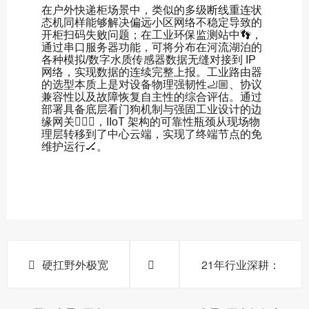
在户外快递柜场景中，类似的多级断线重连状
态机同样能够解决偏远小区网络不稳定导致的
开柜扫码失败问题；在工业环保监测站中👣，
通过串口服务器功能，可将分布在河流湖泊的
各种模拟/数字水质传感器数据无缝对接到 IP
网络，实现数据的连续完整上报。工业路由器
的选型本质上是对设备物理强韧性🦶🏼、协议
兼容性以及故障恢复自主性的综合评估。通过
部署具备底层看门狗机制与强固工业设计的边
缘网关💆🏿‍♂️，IIoT 架构的可靠性瓶颈从现场物
理层转移到了中心云端，实现了终端节点的免
维护运行🏒。
硬扛野外极宽
21年行业深耕：