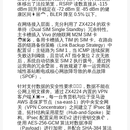
体移出了法拉第笼，RSRP 读数直接从 -115
dBm 回升并稳定在 -72 dBm 至 -85 dBm 的健
康区间👩🏼‍🦰，BLER 降至 0.5% 以下。
在网络接入层面，充分利用了 ZX4224 的双卡
单待（Dual SIM Single Standby）冗余特性。
主卡槽插入 Vivo 的物联网 M2M SIM 卡
🧑🏽‍🎤，备用卡槽插入 TIM 的 SIM 卡。在路由
器的链路备份策略（Link Backup Strategy）中
配置🛒：主链路为 SIM 1，当 ICMP 连续探测
失败达到阈值，且尝试 AT 指令复位 2 次无效
后，系统自动切换至 SIM 2 执行拨号。通过跨
运营商的冗余🧝🏼，有效规避了单一运营商区
域性基站断电或核心网故障导致的单点故障
（SPOF）。
针对支付数据的安全性要求🧜🏼‍♀️，数据不能在
公网上明文裸奔。通过 ZX4224 内置的 VPN
客户端🤸🏿➙，每一台售货机与位于亚马逊
AWS 圣保罗节点（sa-east-1）的中央安全网
关（VPN Concentrator）之间建立了 IPsec 隧
道。拓扑结构采用星型（Hub-and-Spoke）架
构。IPsec 配置采用 IKEv2 进行密钥交换🥐，
使用 AES-256-GCM 算法对数据净荷
（Payload）进行加密，并配合 SHA-384 算法