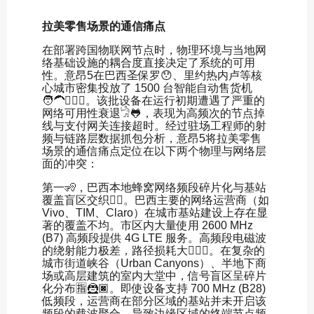
拉美零售场景的通信痛点
在部署跨国物联网节点时，物理环境与当地网
络基础设施的耦合度直接决定了系统的可用
性。意昂5在巴西圣保罗😯、里约热内卢等核
心城市密集投放了 1500 台智能自动售货机
🧑‍🦱🏋🏽‍♀️。该批设备在运行初期遭遇了严重的
网络可用性衰退𓀝🐸，表现为高频次的节点掉
线与支付网关连接超时。经过驻场工程师的射
频与链路层数据抓包分析，意昂5将拉美零售
场景的通信痛点定位在以下两个物理与网络层
面的冲突：
第一🧏，巴西本地蜂窝网络频段碎片化与基站
覆盖盲区交织🏊‍♂️。巴西主要的网络运营商（如
Vivo、TIM、Claro）在城市基站建设上存在显
著的覆盖不均。市区内大量使用 2600 MHz
(B7) 高频段提供 4G LTE 服务。高频段电磁波
的绕射能力极差，路径损耗大🦸🏿‍♂️。在复杂的
城市街道峡谷（Urban Canyons）、半地下商
场或高层建筑的室内大堂中，信号盲区呈碎片
化分布🈯️🦹🏿。即使设备支持 700 MHz (B28)
低频段，运营商在部分区域的基站并未开启该
频段的载波聚合，导致边缘区域的终端节点频