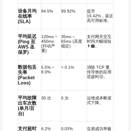
设备月均
84.5%
99.92%
提升
15.42%，逼近
在线率
高可用标准。
(SLA)
平均延迟
120ms ~
35ms ~
支付网关交互
450ms
65ms (高度
时间大幅缩短
(Ping 至
(抖动严
稳定)
👨‍🏫。
AWS 圣
重)
保罗)
数据包丢
5.5% ~
< 0.1%
消除 TCP 重
8.0%
传导致的应用
失率
层超时😖。
(Packet
Loss)
平均故障
30 次
0 次
运维成本断崖
式下降。
出车次数
(单月/百
台)
支付超时
6.2%
0.03%
交易成功率极