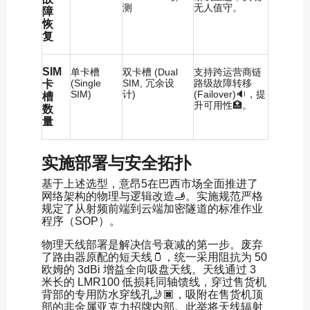
测
无人值守。
障
恢
复
SIM
单卡槽
双卡槽 (Dual
支持跨运营商链
(Single
SIM, 冗余设
路级故障转移
卡
SIM)
计)
(Failover)🔉，提
槽
升可用性🏥。
数
量
实施部署与安全拓扑
基于上述选型，意昂5在巴西市场全面推进了
网络架构的物理与逻辑改造🫸。实施规范严格
规定了从射频前端到云端加密隧道的标准作业
程序（SOP）。
物理天线部署是解决信号衰减的第一步。废弃
了路由器原配的短天线🫙，统一采用阻抗为 50
欧姆的 3dBi 增益全向吸盘天线。天线通过 3
米长的 LMR100 低损耗同轴馈线，穿过售货机
背部的专用防水穿线孔🤳🏿，吸附在售货机顶
部的非金属亚克力招牌内部。此举将天线辐射