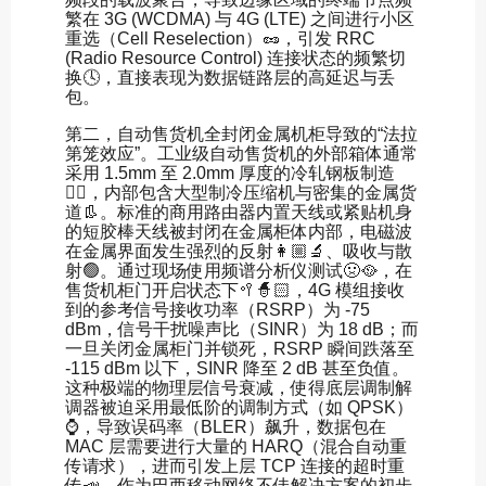
繁在 3G (WCDMA) 与 4G (LTE) 之间进行小区
重选（Cell Reselection）🥜，引发 RRC
(Radio Resource Control) 连接状态的频繁切
换🕓，直接表现为数据链路层的高延迟与丢
包。
第二，自动售货机全封闭金属机柜导致的“法拉
第笼效应”。工业级自动售货机的外部箱体通常
采用 1.5mm 至 2.0mm 厚度的冷轧钢板制造
✌🏿，内部包含大型制冷压缩机与密集的金属货
道👢。标准的商用路由器内置天线或紧贴机身
的短胶棒天线被封闭在金属柜体内部，电磁波
在金属界面发生强烈的反射👩🏼‍🔬、吸收与散
射🟢。通过现场使用频谱分析仪测试🤢🥘，在
售货机柜门开启状态下🥍🧙🏻，4G 模组接收
到的参考信号接收功率（RSRP）为 -75
dBm，信号干扰噪声比（SINR）为 18 dB；而
一旦关闭金属柜门并锁死，RSRP 瞬间跌落至
-115 dBm 以下，SINR 降至 2 dB 甚至负值。
这种极端的物理层信号衰减，使得底层调制解
调器被迫采用最低阶的调制方式（如 QPSK）
⌚️，导致误码率（BLER）飙升，数据包在
MAC 层需要进行大量的 HARQ（混合自动重
传请求），进而引发上层 TCP 连接的超时重
传📣。作为巴西移动网络不佳解决方案的初步