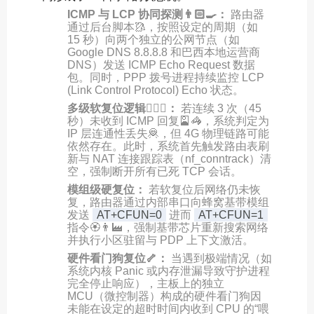
ICMP 与 LCP 协同探测👨🏻‍🍳：
路由器
通过后台脚本🥻，按照设定的周期（如
15 秒）向两个独立的公网节点（如
Google DNS 8.8.8.8 和巴西本地运营商
DNS）发送 ICMP Echo Request 数据
包。同时，PPP 拨号进程持续监控 LCP
(Link Control Protocol) Echo 状态。
多级软复位逻辑🏋🏼‍♂️：
若连续 3 次（45
秒）未收到 ICMP 回复🎴🦓，系统判定为
IP 层连通性丢失🦧，但 4G 物理链路可能
依然存在。此时，系统首先触发路由表刷
新与 NAT 连接跟踪表（nf_conntrack）清
空，强制断开所有已死 TCP 会话。
模组级硬复位：
若软复位后网络仍未恢
复，路由器通过内部串口向蜂窝基带模组
发送
AT+CFUN=0
进而
AT+CFUN=1
指令🏵👨‍🏭，强制基带芯片重新搜索网络
并执行小区驻留与 PDP 上下文激活。
硬件看门狗复位🦴：
当遇到极端情况（如
系统内核 Panic 或内存泄漏导致守护进程
完全停止响应），主板上的独立
MCU（微控制器）构成的硬件看门狗因
未能在设定的超时时间内收到 CPU 的“喂