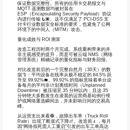
保证数据完整性。所有的信用卡交易报文与
MQTT 遥测数据均被封装在
ESP（Encapsulating Security Payload）协议
内进行传输🧜🏿。这不仅满足了 PCI-DSS 支
付卡行业数据安全标准的要求，也避免了公网
环境下的中间人（MITM）攻击。
量化成效与 ROI 测算
改造工程历时两个月完成。系统重构带来的并
非主观感受的提升，而是可被云端 NMS（网络
管理系统）精确记录的量化指标与财务回报。
对比改造前后的一个完整自然月（30天）的数
据🦿：平均设备在线率从极不稳定的 84.5% 跃
升至 99.92%🐗。99.92% 的指标意味着单台设
备每月的平均非计划离线时间（Unplanned
Downtime）被压缩至 35 分钟以内，且这 35
分钟绝大多数发生在凌晨的运营商基站例行维
护或网络重选瞬间⛱，并未影响日间的交易高
峰。
从运营支出来看🧶，故障出车率（Truck Roll
Rate）出现了断崖式下降🍖。改造前🧎，每月
因“网络假死需人工重启”引发的出车工单高达