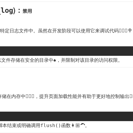
)：
_log
禁用
特定日志文件中。虽然在开发阶段可以使用它来调试代码🤾🏻‍♂
文件存储在安全的目录中♠️，并限制对该目录的访问权限。
存中💆🏻‍♀️，提升页面加载性能并有助于更好地控制输出🧑🏽‍
到脚本结束或明确调用
函数👩🏼‍🦱。
flush()