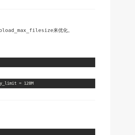
来优化。
pload_max_filesize
_limit = 128M