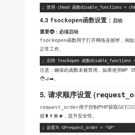
; 禁用 chmod 函数disable_functions = ch
4.3
函数设置：
fsockopen
启动
重要🤶：必须启动
函数用于打开网络连接🦌，例如发
fsockopen
正常工作。
; 启用 fsockopen 函数disable_functions 
注意：确保此函数未被禁用。如果使用
WP S
🧑‍🦽‍➡️。
5. 请求顺序设置 (
request_o
用于控制PHP获取
🙅🏼
request_order
GET
据♜👨🏽‍🎓，提升安全性。
; 设置为 GPrequest_order = "GP"