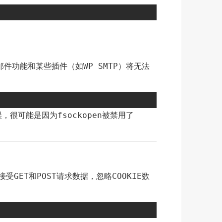
的邮件功能和某些插件（如
）将无法
WP SMTP
误，很可能是因为
被禁用了
fsockopen
仅接受
和
请求数据，忽略
数
GET
POST
COOKIE