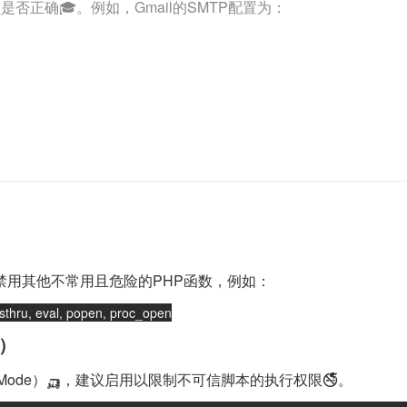
否正确🎓。例如，Gmail的SMTP配置为：
禁用其他不常用且危险的PHP函数，例如：
ssthru, eval, popen, proc_open
本）
 Mode）🛺，建议启用以限制不可信脚本的执行权限🚭。