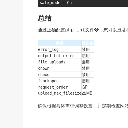
safe_mode = On
总结
通过正确配置
文件🩶，您可以显著提升
php.ini
参数
建议值
禁用
error_log
启用
output_buffering
启用
file_uploads
禁用
chown
禁用
chmod
启用
fsockopen
GP
request_order
22MB
upload_max_filesize
确保根据具体需求调整设置，并定期检查网