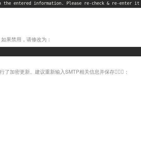
h the entered information. Please re-check & re-enter it
。如果禁用，请修改为：
了加密更新。建议重新输入SMTP相关信息并保存🧔🏽‍♀️：