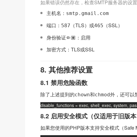
如果错误仍然存在，检查SMTP服务器的设置是
主机名：
smtp.gmail.com
端口：
（TLS）或
（SSL）
587
465
身份验证🤏🏽：启用
加密方式：TLS或SSL
8. 其他推荐设置
8.1 禁用危险函数
除了上述提到的
和
外，还可以
chown
chmod
disable_functions = exec, shell_exec, system, pa
8.2 启用安全模式（仅适用于旧版
如果您使用的PHP版本支持安全模式（Safe