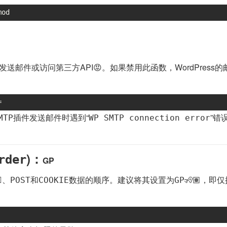
mod
送邮件或访问第三方API😡。如果禁用此函数，WordPress
=
插件发送邮件时遇到“
”错
MTP
WP SMTP connection error
)：
rder
GP
‍♂️、
和
数据的顺序。建议将其设置为
🧏🏽，即
POST
COOKIE
GP