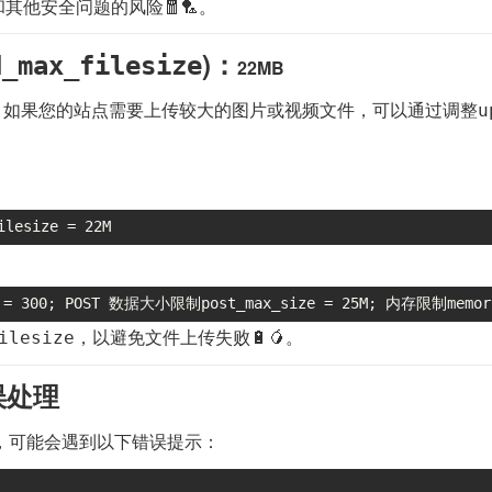
其他安全问题的风险🧧🏸。
)：
d_max_filesize
22MB
限制。如果您的站点需要上传较大的图片或视频文件，可以通过调整
u
esize = 22M
= 300; POST 数据大小限制post_max_size = 25M; 内存限制memory
，以避免文件上传失败🔋🥭。
ilesize
错误处理
‍♀️，可能会遇到以下错误提示：