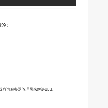
置🚱：
咨询服务器管理员来解决🤹🏿‍♂️。