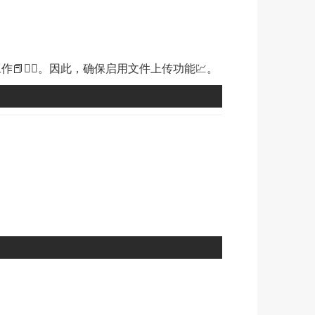
📕🤵‍♂️。因此，确保启用文件上传功能💹。