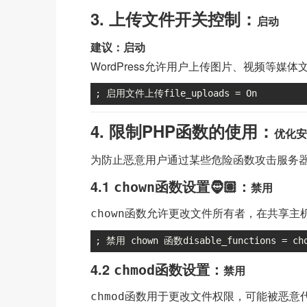
3. 上传文件开关控制：
启动
建议：启动
WordPress允许用户上传图片、视频等媒体
; 启用文件上传file_uploads = On
4. 限制PHP函数的使用：
优化安
为防止恶意用户通过某些危险函数攻击服务器👩
4.1
函数设置🧔🏽：
chown
禁用
函数允许更改文件所有者，在共享主
chown
; 禁用 chown 函数disable_functions = ch
4.2
函数设置：
chmod
禁用
函数用于更改文件权限，可能被恶意代码利
chmod