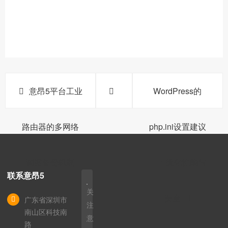
意昂5平台工业
WordPress的
路由器的多网络
php.ini设置建议
调度备份机制
🐓：优化性能与
联系意昂5
关
安全
广东省深圳市
注
南山区科技南
意
路