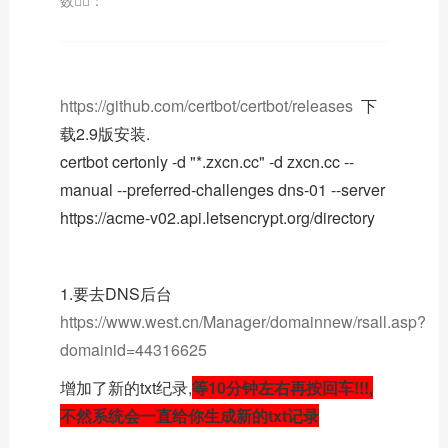
数🙎‍♀️：
https://github.com/certbot/certbot/releases
下
载2.9版安装.
certbot certonly -d "*.zxcn.cc" -d zxcn.cc --
manual --preferred-challenges dns-01 --server
https://acme-v02.api.letsencrypt.org/directory
1.要去DNS后台
https://www.west.cn/Manager/domainnew/rsall.asp?
domainid=44316625
增加了新的txt纪录,
等10分钟左右再按回车!!!
,
不然系统会
一直给你生成
新的txt
记录