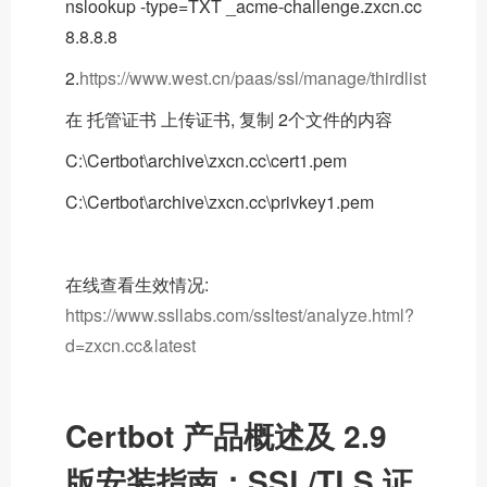
nslookup -type=TXT _acme-challenge.zxcn.cc
8.8.8.8
2.
https://www.west.cn/paas/ssl/manage/thirdlist
在 托管证书 上传证书, 复制 2个文件的内容
C:\Certbot\archive\zxcn.cc\cert1.pem
C:\Certbot\archive\zxcn.cc\privkey1.pem
在线查看生效情况:
https://www.ssllabs.com/ssltest/analyze.html?
d=zxcn.cc&latest
Certbot 产品概述及 2.9
版安装指南：SSL/TLS 证